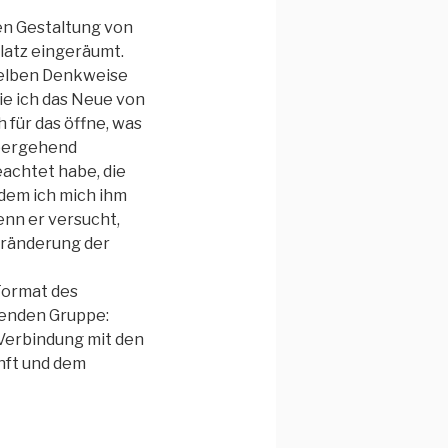
men Gestaltung von
latz eingeräumt.
selben Denkweise
wie ich das Neue von
h für das öffne, was
übergehend
eachtet habe, die
ndem ich mich ihm
enn er versucht,
Veränderung der
 Format des
henden Gruppe:
 Verbindung mit den
nft und dem