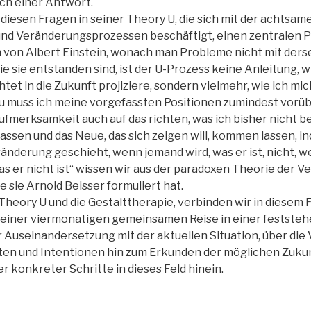
ch einer Antwort.
diesen Fragen in seiner Theory U, die sich mit der achtsa
nd Veränderungsprozessen beschäftigt, einen zentralen P
 von Albert Einstein, wonach man Probleme nicht mit der
ie sie entstanden sind, ist der U-Prozess keine Anleitung, 
htet in die Zukunft projiziere, sondern vielmehr, wie ich mic
zu muss ich meine vorgefassten Positionen zumindest vor
ufmerksamkeit auch auf das richten, was ich bisher nicht b
assen und das Neue, das sich zeigen will, kommen lassen, i
änderung geschieht, wenn jemand wird, was er ist, nicht, w
as er nicht ist“ wissen wir aus der paradoxen Theorie der 
e sie Arnold Beisser formuliert hat.
 Theory U und die Gestalttherapie, verbinden wir in diesem
u einer viermonatigen gemeinsamen Reise in einer festste
Auseinandersetzung mit der aktuellen Situation, über die
en und Intentionen hin zum Erkunden der möglichen Zuku
 konkreter Schritte in dieses Feld hinein.