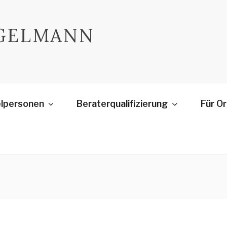
NGELMANN
elpersonen
Beraterqualifizierung
Für O