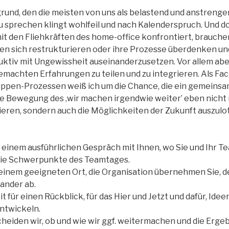
rund, den die meisten von uns als belastend und anstreng
 zu sprechen klingt wohlfeil und nach Kalenderspruch. Und 
it den Fliehkräften des home-office konfrontiert, brauche
en sich restrukturieren oder ihre Prozesse überdenken u
ruktiv mit Ungewissheit auseinanderzusetzen. Vor allem abe
emachten Erfahrungen zu teilen und zu integrieren. Als Fach
uppen-Prozessen weiß ich um die Chance, die ein gemeins
ie Bewegung des ‚wir machen irgendwie weiter’ eben nicht 
tieren, sondern auch die Möglichkeiten der Zukunft auszulo
n einem ausführlichen Gespräch mit Ihnen, wo Sie und Ihr 
 die Schwerpunkte des Teamtages.
 einem geeigneten Ort, die Organisation übernehmen Sie,
ander ab.
 für einen Rückblick, für das Hier und Jetzt und dafür, Id
entwickeln.
eiden wir, ob und wie wir ggf. weitermachen und die Erge