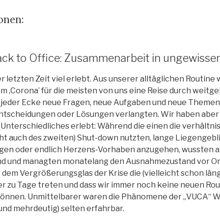
onen:
k to Office: Zusammenarbeit in ungewissen
er letzten Zeit viel erlebt. Aus unserer alltäglichen Routine
 ‚Corona’ für die meisten von uns eine Reise durch weit
n jeder Ecke neue Fragen, neue Aufgaben und neue Themen 
tscheidungen oder Lösungen verlangten. Wir haben aber ni
Unterschiedliches erlebt: Während die einen die verhältn
icht auch des zweiten) Shut-down nutzten, lange Liegengeb
digen oder endlich Herzens-Vorhaben anzugehen, wussten 
and und managten monatelang den Ausnahmezustand vor Ort
r dem Vergrößerungsglas der Krise die (vielleicht schon lä
er zu Tage treten und dass wir immer noch keine neuen Ro
önnen. Unmittelbarer waren die Phänomene der „VUCA“ Welt
und mehrdeutig) selten erfahrbar.