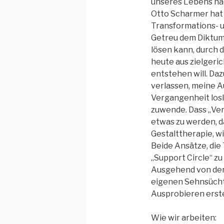
unseres Lebens na
Otto Scharmer hat 
Transformations- u
Getreu dem Diktum
lösen kann, durch d
heute aus zielgeric
entstehen will. Da
verlassen, meine A
Vergangenheit losl
zuwende. Dass „Ver
etwas zu werden, d
Gestalttherapie, wi
Beide Ansätze, die
„Support Circle“ z
Ausgehend von der 
eigenen Sehnsücht
Ausprobieren erster
Wie wir arbeiten: