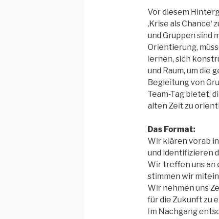
Vor diesem Hinterg
‚Krise als Chance‘
und Gruppen sind m
Orientierung, müss
lernen, sich konst
und Raum, um die g
Begleitung von Gr
Team-Tag bietet, d
alten Zeit zu orien
Das Format:
Wir klären vorab i
und identifizieren
Wir treffen uns an
stimmen wir mitein
Wir nehmen uns Zeit
für die Zukunft zu 
Im Nachgang entsch