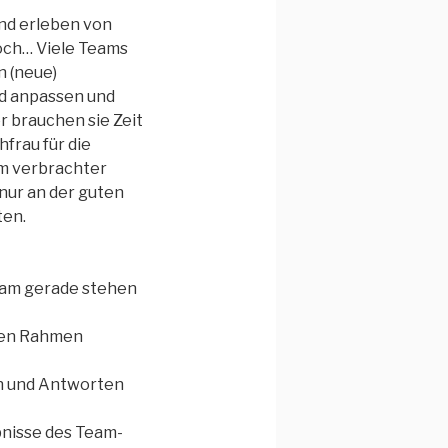
end erleben von
doch… Viele Teams
n (neue)
nd anpassen und
r brauchen sie Zeit
frau für die
am verbrachter
nur an der guten
ten.
Team gerade stehen
 den Rahmen
een und Antworten
bnisse des Team-