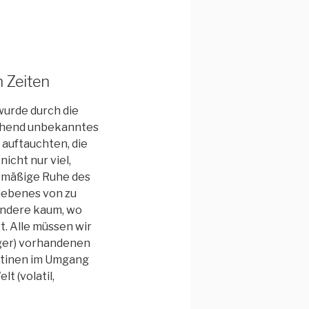
 Zeiten
 wurde durch die
gehend unbekanntes
auftauchten, die
cht nur viel,
ismäßige Ruhe des
liebenes von zu
andere kaum, wo
. Alle müssen wir
nger) vorhandenen
utinen im Umgang
 (volatil,