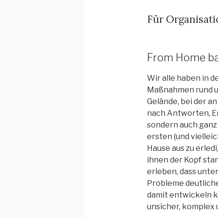
Für Organisati
From Home bac
Wir alle haben in d
Maßnahmen rund um
Gelände, bei der a
nach Antworten, En
sondern auch ganz 
ersten (und vielle
Hause aus zu erle
ihnen der Kopf st
erleben, dass unte
Probleme deutlich
damit entwickeln k
unsicher, komplex 