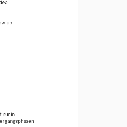
deo.
low-up
t nur in
Übergangsphasen